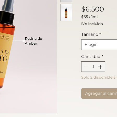
Pre
$6.500
$65
/
1ml
$65
IVA incluido
por
1
Tamaño
*
Mililitro
Elegir
Cantidad
*
Solo 2 disponible(s)
Agregar al carri