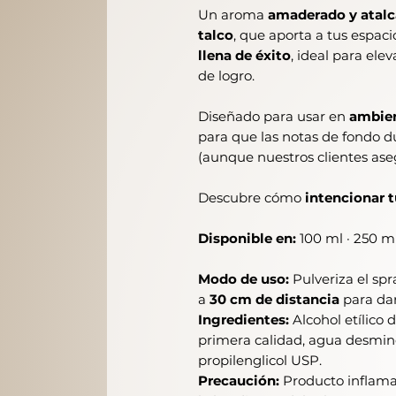
Un aroma
amaderado y atal
talco
, que aporta a tus espac
llena de éxito
, ideal para ele
de logro.
Diseñado para usar en
ambien
para que las notas de fondo 
(aunque nuestros clientes a
Descubre cómo
intencionar 
Disponible en:
100 ml · 250 ml
Modo de uso:
Pulveriza el spra
a
30 cm de distancia
para dar
Ingredientes:
Alcohol etílico
primera calidad, agua desminer
propilenglicol USP.
Precaución:
Producto inflamab