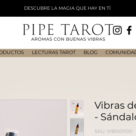
DESCUBRE LA MAGIA QUE HAY EN TÍ
ODUCTOS
LECTURAS TAROT
BLOG
COMUNIDAD
Vibras d
- Sánda
SKU: VIB001100