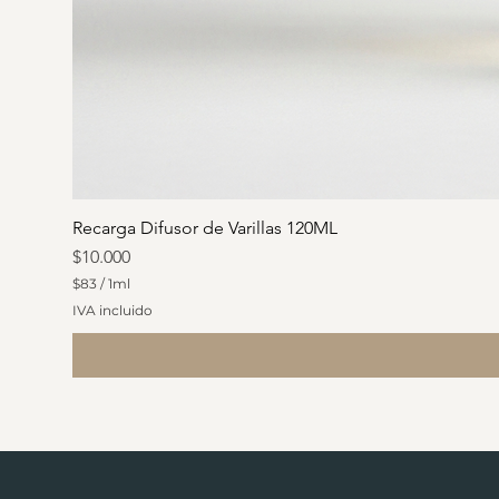
Recarga Difusor de Varillas 120ML
Precio
$10.000
$83
/
1ml
$
IVA incluido
8
3
p
o
r
1
M
i
l
i
l