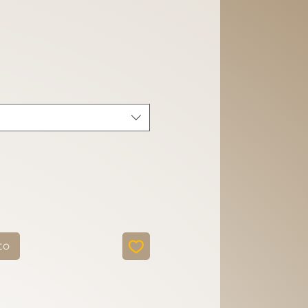
cio
to