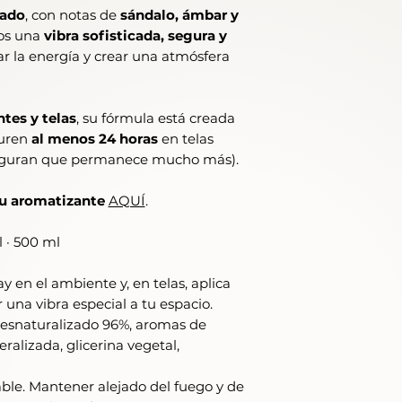
cado
, con notas de
sándalo, ámbar y
ios una
vibra sofisticada, segura y
var la energía y crear una atmósfera
tes y telas
, su fórmula está creada
duren
al menos 24 horas
en telas
seguran que permanece mucho más).
tu aromatizante
AQUÍ
.
 · 500 ml
y en el ambiente y, en telas, aplica
 una vibra especial a tu espacio.
 desnaturalizado 96%, aromas de
alizada, glicerina vegetal,
le. Mantener alejado del fuego y de