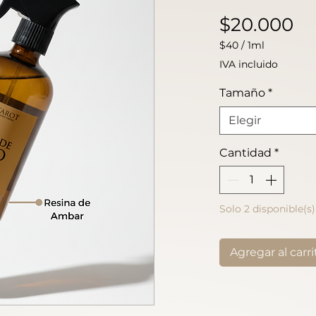
Pr
$20.000
$40
/
1ml
$40
IVA incluido
por
1
Tamaño
*
Mililitro
Elegir
Cantidad
*
Solo 2 disponible(s)
Agregar al carri