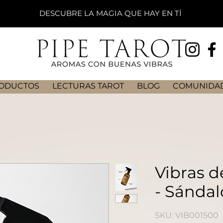
DESCUBRE LA MAGIA QUE HAY EN TÍ
ODUCTOS
LECTURAS TAROT
BLOG
COMUNIDAD
Vibras d
- Sánda
SKU: VIB001500