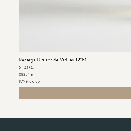
Recarga Difusor de Varillas 120ML
Precio
$10.000
$83
/
1ml
$
IVA incluido
8
3
p
o
r
1
M
i
l
i
l