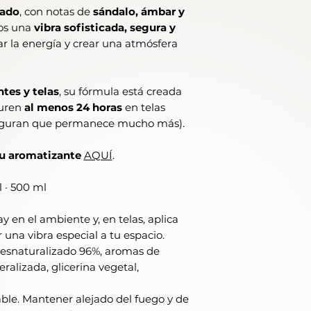
cado
, con notas de
sándalo, ámbar y
ios una
vibra sofisticada, segura y
var la energía y crear una atmósfera
tes y telas
, su fórmula está creada
duren
al menos 24 horas
en telas
seguran que permanece mucho más).
tu aromatizante
AQUÍ
.
 · 500 ml
y en el ambiente y, en telas, aplica
 una vibra especial a tu espacio.
 desnaturalizado 96%, aromas de
alizada, glicerina vegetal,
le. Mantener alejado del fuego y de