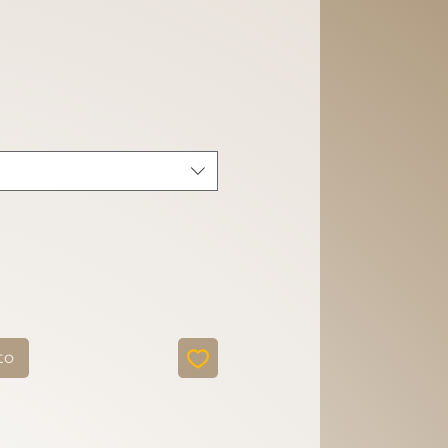
ecio
to