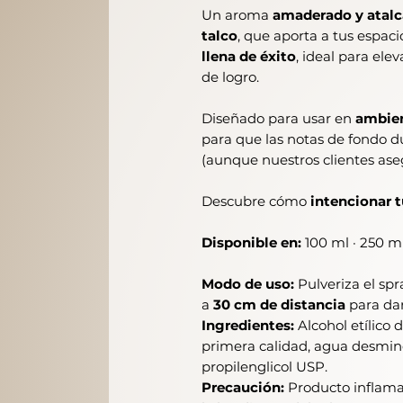
Un aroma
amaderado y atal
talco
, que aporta a tus espac
llena de éxito
, ideal para ele
de logro.
Diseñado para usar en
ambien
para que las notas de fondo 
(aunque nuestros clientes a
Descubre cómo
intencionar 
Disponible en:
100 ml · 250 ml
Modo de uso:
Pulveriza el spra
a
30 cm de distancia
para dar
Ingredientes:
Alcohol etílico
primera calidad, agua desminer
propilenglicol USP.
Precaución:
Producto inflamab