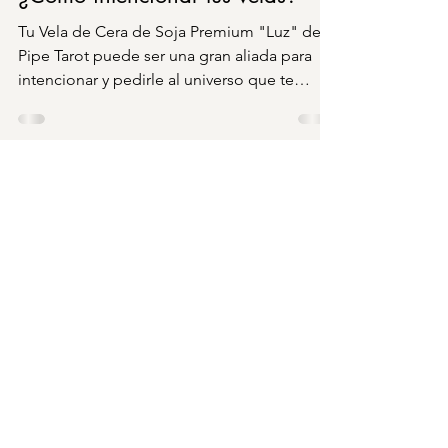
Tu Vela de Cera de Soja Premium "Luz" de
Pipe Tarot puede ser una gran aliada para
intencionar y pedirle al universo que te
ayude a...
Contacto
Venta solo online o en ferias
itinerantes
Dirección comercial Av.
Providencia 1017, Providencia.
contacto@pipetarot.com
Política de Privacidad