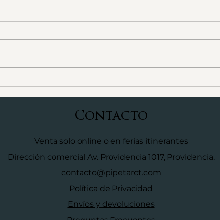
¿Cómo intencionar
¿Có
tus velas?
Hom
Tu Vela de Cera de Soja
Tu a
Premium "Luz" de Pipe Tarot
Pipe
puede ser una gran aliada
sólo
para intencionar y pedirle al
prem
universo que te ayude a...
espa
tambi
Contacto
Venta solo online o en ferias itinerantes
Dirección comercial Av. Providencia 1017, Providencia.
contacto@pipetarot.com
Política de Privacidad
Envíos y devoluciones
Preguntas Frecuentes