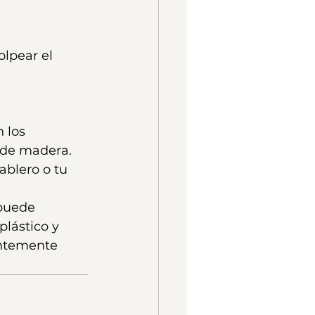
olpear el 
 los 
 de madera. 
blero o tu 
 puede 
lástico y 
entemente 