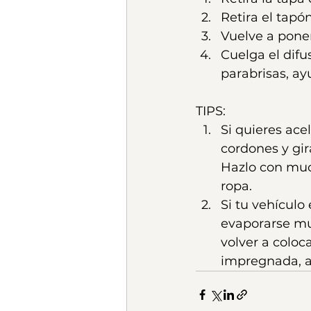
Retira el tapó
Vuelve a poner
Cuelga el difu
parabrisas, a
TIPS:
Si quieres ace
cordones y gir
Hazlo con muc
ropa.
Si tu vehículo
evaporarse mu
volver a coloc
impregnada, as