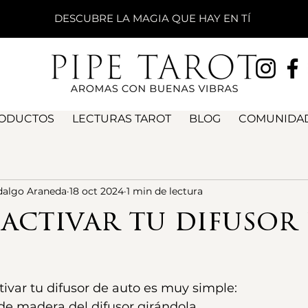
DESCUBRE LA MAGIA QUE HAY EN TÍ
ODUCTOS
LECTURAS TAROT
BLOG
COMUNIDAD
idalgo Araneda
18 oct 2024
1 min de lectura
activar tu difusor
tivar tu difusor de auto es muy simple:
 de madera del difusor girándola.