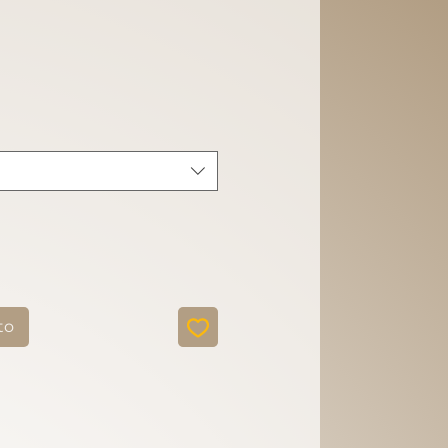
cio
to