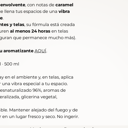
 envolvente
, con notas de
caramel
ue llena tus espacios de una
vibra
te
.
tes y telas
, su fórmula está creada
duren
al menos 24 horas
en telas
seguran que permanece mucho más).
tu aromatizante
AQUÍ
.
 · 500 ml
y en el ambiente y, en telas, aplica
 una vibra especial a tu espacio.
 desnaturalizado 96%, aromas de
alizada, glicerina vegetal,
le. Mantener alejado del fuego y de
r en un lugar fresco y seco. No ingerir.