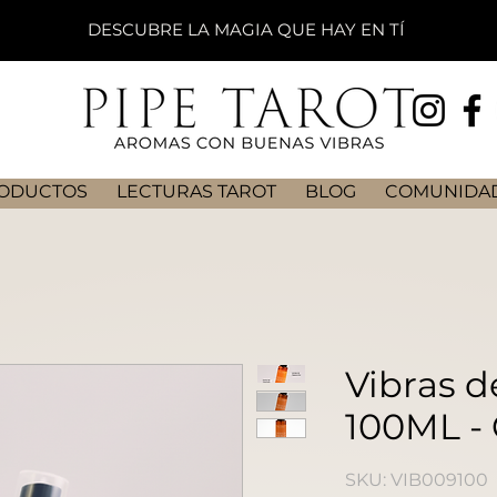
DESCUBRE LA MAGIA QUE HAY EN TÍ
ODUCTOS
LECTURAS TAROT
BLOG
COMUNIDAD
Vibras d
100ML - 
SKU: VIB009100