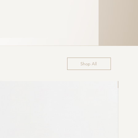
Shop All
Última