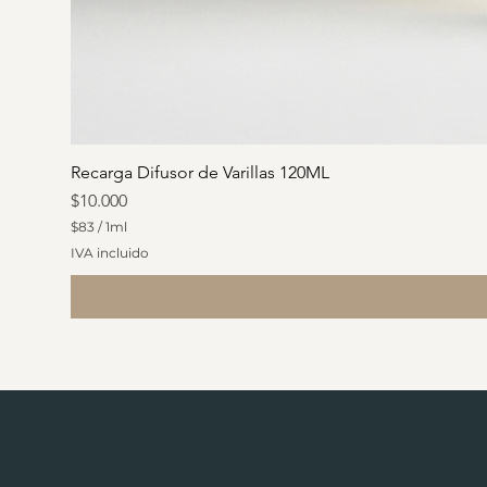
Recarga Difusor de Varillas 120ML
Precio
$10.000
$83
/
1ml
$
IVA incluido
8
3
p
o
r
1
M
i
l
i
l
i
t