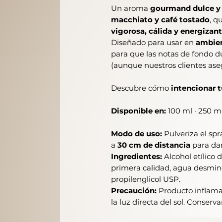
Un aroma
gourmand dulce y
macchiato y café tostado
, q
vigorosa, cálida y energizan
Diseñado para usar en
ambien
para que las notas de fondo 
(aunque nuestros clientes a
Descubre cómo
intencionar 
Disponible en:
100 ml · 250 ml
Modo de uso:
Pulveriza el spra
a
30 cm de distancia
para dar
Ingredientes:
Alcohol etílico
primera calidad, agua desminer
propilenglicol USP.
Precaución:
Producto inflamab
la luz directa del sol. Conserva