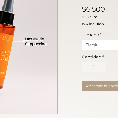
Pre
$6.500
$65
/
1ml
$65
IVA incluido
por
1
Tamaño
*
Mililitro
Elegir
Cantidad
*
Agregar al carri